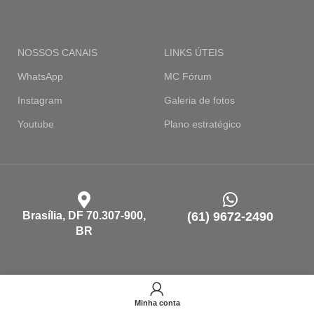
NOSSOS CANAIS
LINKS ÚTEIS
WhatsApp
MC Fórum
Instagram
Galeria de fotos
Youtube
Plano estratégico
Brasília, DF 70.307-900,
(61) 9672-2490
BR
contato@cncp.org.br
Minha conta