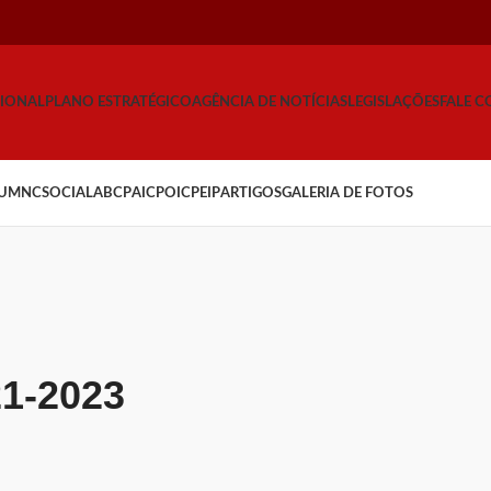
CIONAL
PLANO ESTRATÉGICO
AGÊNCIA DE NOTÍCIAS
LEGISLAÇÕES
FALE 
UM
NCSOCIAL
ABCP
AICP
OICP
EIP
ARTIGOS
GALERIA DE FOTOS
21-2023