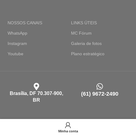
NOSSOS CANAIS
LINKS ÚTEIS
WhatsApp
MC Fórum
Instagram
Galeria de fotos
Youtube
Plano estratégico
Brasília, DF 70.307-900,
(61) 9672-2490
BR
contato@cncp.org.br
Minha conta