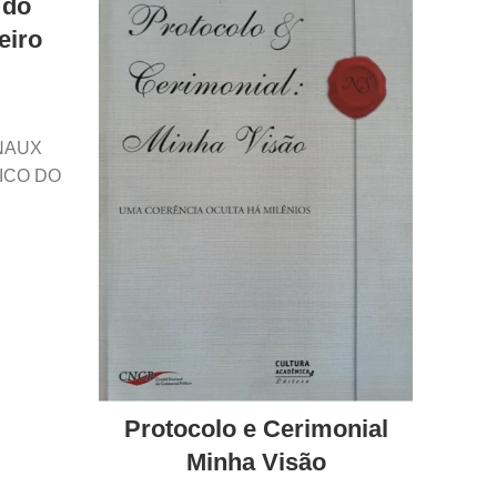
 do
eiro
NAUX
ICO DO
3
Nº
NIGRAF
Protocolo e Cerimonial
Evo
Minha Visão