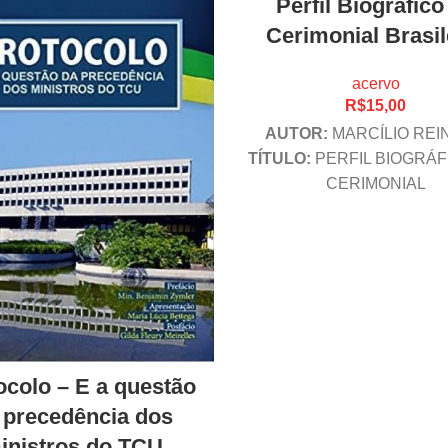
Perfil Biográfico
Cerimonial Brasil
acervo
R$
15,00
AUTOR:
MARCÍLIO REI
TÍTULO:
PERFIL BIOGRÁF
CERIMONIAL
BRASILEIRO
ANO:
200
PÁG.:
158
EDITORA
:
COMU
ocolo – E a questão
 precedência dos
inistros do TCU