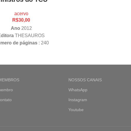
acervo
R$
30,00
Ano
2012
ditora
THESAUROS
mero de páginas
: 240
 MEMBROS
NOSSOS CANAIS
membro
WhatsApp
ontato
Instagram
Youtube