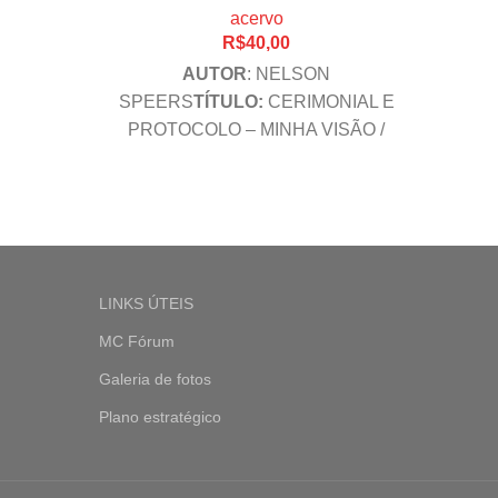
acervo
R$
40,00
AUTOR
: NELSON
Auto
SPEERS
TÍTULO
:
CERIMONIAL E
PROTOCOLO – MINHA VISÃO /
bras
Uma coerência oculta há
milênio
ANO
: 2009
Nº PÁG.
:
240
EDITORA
:
CULTURA
ACADÊMICA E CNCP BRASIL
LINKS ÚTEIS
MC Fórum
Galeria de fotos
Plano estratégico