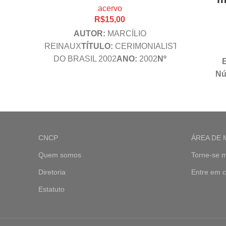
acervo
R$
15,00
AUTOR:
MARCÍLIO
REINAUX
TÍTULO:
CERIMONIALISTA
DO BRASIL 2002
ANO:
2002
Nº
E
PÁG.:
150
EDITORA:
COMUNIGRAF
Nú
CNCP
ÁREA DE
Quem somos
Torne-se 
Diretoria
Entre em c
Estatuto