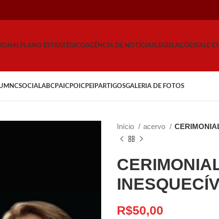
CIONAL
PLANO ESTRATÉGICO
AGÊNCIA DE NOTÍCIAS
LEGISLAÇÕES
FALE 
UM
NCSOCIAL
ABCP
AICP
OICP
EIP
ARTIGOS
GALERIA DE FOTOS
Início
acervo
CERIMONIA
CERIMONIAL
INESQUECÍ
R$
50,00