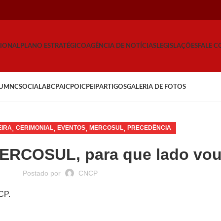
CIONAL
PLANO ESTRATÉGICO
AGÊNCIA DE NOTÍCIAS
LEGISLAÇÕES
FALE 
UM
NCSOCIAL
ABCP
AICP
OICP
EIP
ARTIGOS
GALERIA DE FOTOS
,
,
,
,
IRA
CERIMONIAL
EVENTOS
MERCOSUL
PRECEDÊNCIA
MERCOSUL, para que lado vo
Postado por
CNCP
CP.