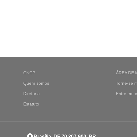
CNCP
ÁREA DE
Quem somos
Torne-se 
Diretoria
Entre em c
Estatuto
Brasília, DF 70.307-900, BR