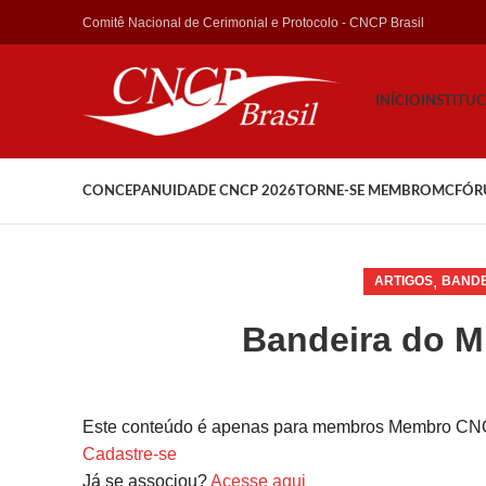
Comitê Nacional de Cerimonial e Protocolo - CNCP Brasil
INÍCIO
INSTITU
CONCEP
ANUIDADE CNCP 2026
TORNE-SE MEMBRO
MCFÓR
,
ARTIGOS
BANDE
Bandeira do 
Este conteúdo é apenas para membros Membro CN
Cadastre-se
Já se associou?
Acesse aqui