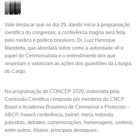
Canton.
Mario
Tomas
OICP
Embaixador
Marisa
Quinta
Sladko
Marina
Manuel
Canton
Vale destacar que no dia 29, dando início à programação
(África)
(Oriente
Fernandez
Innocencio
(Brasil)
científica do congresso, a conferência magna será feita
Médio)
(Europa)
(Brasil)
pelo médico e político brasileiro, Dr. Luiz Henrique
Mandetta, que abordará sobre como a autoridade vê o
papel do Cerimonialista e o entendimento dos que
respeitam e valorizam as ações dos guardiões da Liturgia
do Cargo.
Na programação do CONCEP 2020, elaborada pela
Comissão Científica composta por membros do CNCP
Brasil e Academia Brasileira de Cerimonial e Protocolo –
ABCP, haverá conferência, painel, mesa redonda,
palestras, debates, comemorações, homenagens, sorteios,
entre outros. Abaixo, principais destaques: