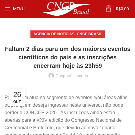
0
MENU
R$
0,00
,
AGÊNCIA DE NOTÍCIAS
CNCP BRASIL
Faltam 2 dias para um dos maiores eventos
científicos do país e as inscrições
encerram hoje às 23h59
Cncppublicacoes
26
Para quem atua no segmento de eventos e/ou áreas afins,
OUT
ou pra quem deseja ingressar neste universo, não pode
perder o CONCEP 2020. As inscrições ainda estão
abertas para a XXIV edição do Congresso Nacional de
Cerimonial e Protocolo, que devido ao novo cenário